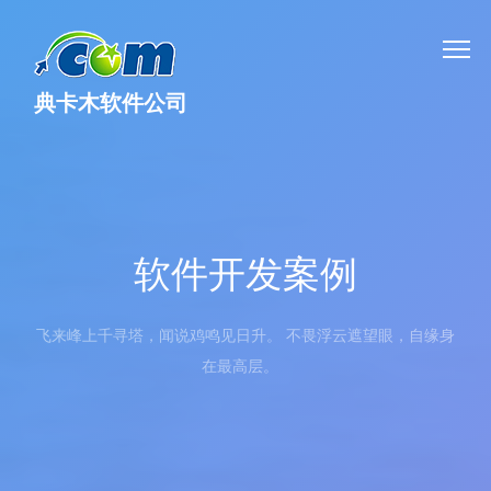
典卡木软件公司
软件开发案例
飞来峰上千寻塔，闻说鸡鸣见日升。 不畏浮云遮望眼，自缘身
在最高层。