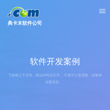
典卡木软件公司
软件开发案例
飞来峰上千寻塔，闻说鸡鸣见日升。 不畏浮云遮望眼，自缘身
在最高层。