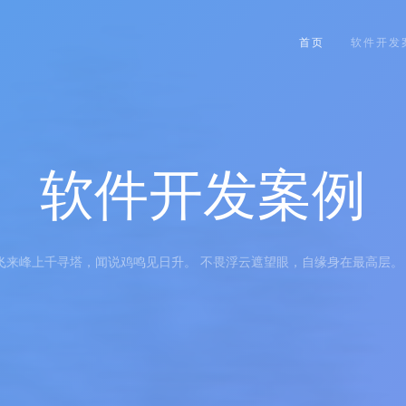
首页
软件开发
软件开发案例
飞来峰上千寻塔，闻说鸡鸣见日升。 不畏浮云遮望眼，自缘身在最高层。