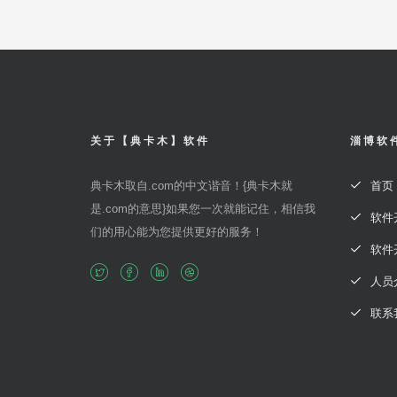
关于【典卡木】软件
淄博软
典卡木取自.com的中文谐音！{典卡木就
首页
是.com的意思}如果您一次就能记住，相信我
软件
们的用心能为您提供更好的服务！
软件
人员
联系